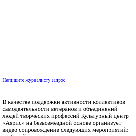
Социальный видеограф
Давайте знакомиться! Мы в «Аярис» снимаем
биографические фильмы уже 10 лет и знаем, как
собрать из ваших рассказов, фотографий и видео
историю, которая станет важной частью архива
семьи. Вы можете выбрать «своего» журналиста,
с которым захотите поработать над фильмом.
Напишите журналисту запрос
В качестве поддержки активности коллективов
самодеятельности ветеранов и объединений
людей творческих профессий Культурный центр
«Аярис» на безвозмездной основе организует
видео сопровождение следующих мероприятий: